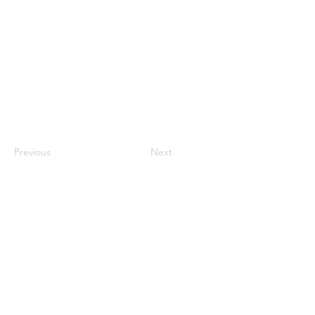
Previous
Next
Contact Us
ANZCCART (NZ)
ANZCCART (AU)